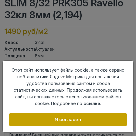
SLIM 8/32 PRK305 Ravello
32кл 8мм (2,194)
1490 руб/м2
Класс
32кл
Актуальность
Актуален
Толщина
8мм
Размер
1380×159мм
доски
Этот сайт использует файлы cookie, а также сервис
Теплый пол
до +27 градусов
веб-аналитики Яндекс.Метрика для повышения
Фаска
4V
удобства пользования сайтом и сбора
Замок
L2C/ Click to Fit
статистических данных. Продолжая использовать
Страна
сайт, вы соглашаетесь с использованием файлов
Турция
происхождения
cookie. Подробнее по
ссылке.
Осталось
3 упак
Я согласен
Добавить в корзину
Внимание! Внешний вид товара может отличаться от