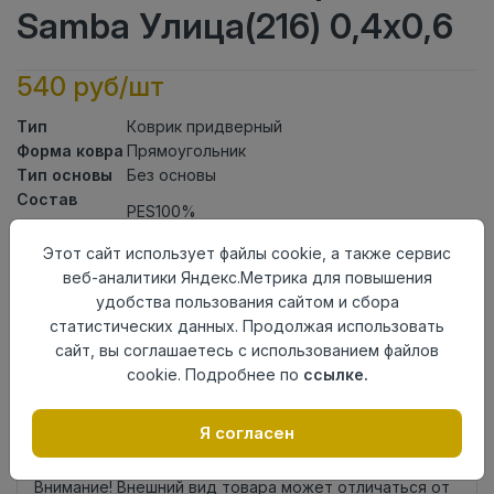
Samba Улица(216) 0,4х0,6
540 руб/шт
Тип
Коврик придверный
Форма ковра
Прямоугольник
Тип основы
Без основы
Состав
PES100%
ворса
Тип ворса
Soft Touch
Этот сайт использует файлы cookie, а также сервис
Класс
21кл
веб-аналитики Яндекс.Метрика для повышения
Длина
0,6
удобства пользования сайтом и сбора
Ширина
0,4
статистических данных. Продолжая использовать
Страна
сайт, вы соглашаетесь с использованием файлов
Китай
происхождения
cookie. Подробнее по
ссылке.
Осталось
32 шт
Я согласен
Добавить в корзину
Внимание! Внешний вид товара может отличаться от