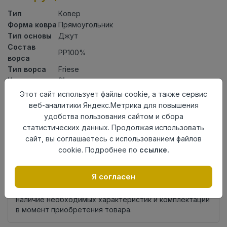
Тип
Ковер
Форма ковра
Прямоугольник
Тип основы
Джут
Состав
PP100%
ворса
Тип ворса
Friese
Класс
21кл
Длина
1,1
Этот сайт использует файлы cookie, а также сервис
Ширина
0,6
веб-аналитики Яндекс.Метрика для повышения
Страна
удобства пользования сайтом и сбора
Россия
происхождения
статистических данных. Продолжая использовать
сайт, вы соглашаетесь с использованием файлов
Осталось
347 шт
cookie. Подробнее по
ссылке.
Добавить в корзину
Я согласен
Внимание! Внешний вид товара может отличаться от
представленного на настоящем сайте. Проверяйте
наличие необходимых характеристик и комплектации
в момент приобретения товара.