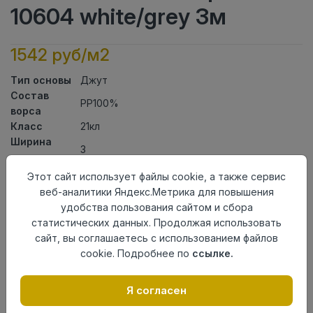
10604 white/grey 3м
1542 руб/м2
Тип основы
Джут
Состав
PP100%
ворса
Класс
21кл
Ширина
3
рулона
Актуальность
Актуален
Этот сайт использует файлы cookie, а также сервис
Вид
веб-аналитики Яндекс.Метрика для повышения
Ковролин тканный
ковролина
удобства пользования сайтом и сбора
Страна
статистических данных. Продолжая использовать
Узбекистан
происхождения
сайт, вы соглашаетесь с использованием файлов
cookie. Подробнее по
ссылке.
Осталось
20.05 пог. м
Я согласен