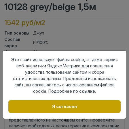
10128 grey/beige 1,5м
1542 руб/м2
Тип основы
Джут
Состав
PP100%
ворса
Класс
21кл
Ширина
Этот сайт использует файлы cookie, а также сервис
1,5
рулона
веб-аналитики Яндекс.Метрика для повышения
Актуальность
Актуален
удобства пользования сайтом и сбора
Вид
статистических данных. Продолжая использовать
Ковролин тканный
ковролина
сайт, вы соглашаетесь с использованием файлов
Страна
cookie. Подробнее по
ссылке.
Узбекистан
происхождения
Я согласен
Нет в наличии
Внимание! Внешний вид товара может отличаться от
представленного на настоящем сайте. Проверяйте
наличие необходимых характеристик и комплектации