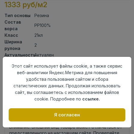
1333 руб/м2
Тип основы
Резина
Состав
PP100%
ворса
Класс
21кл
Ширина
2
рулона
Актуальность
Актуален
Вид
Искусственная трава
Этот сайт использует файлы cookie, а также сервис
ковролина
веб-аналитики Яндекс.Метрика для повышения
Страна
Китай
удобства пользования сайтом и сбора
происхождения
статистических данных. Продолжая использовать
сайт, вы соглашаетесь с использованием файлов
Осталось
25.0 пог. м
cookie. Подробнее по
ссылке.
Я согласен
Добавить в корзину
Внимание! Внешний вид товара может отличаться от
представленного на настоящем сайте. Проверяйте