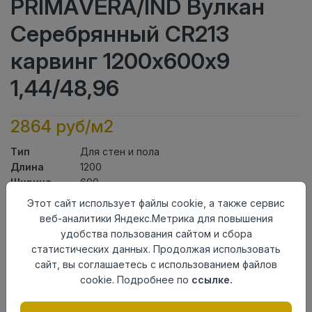
PRIMAVERA/IND Вулкан
Серебрянный CR213
карвинг 1200х600х9
1,44/48,96
2864 руб/м2
Тип
Для стен и пола
Длина
1200
Ширина
600
Актуальность
Актуален
Этот сайт использует файлы cookie, а также сервис
Товарная
веб-аналитики Яндекс.Метрика для повышения
Керамогранит
группа
удобства пользования сайтом и сбора
Толщина
9
статистических данных. Продолжая использовать
Поверхность
карвинг
сайт, вы соглашаетесь с использованием файлов
Страна
cookie. Подробнее по
ссылке.
Индия
происхождения
Номер