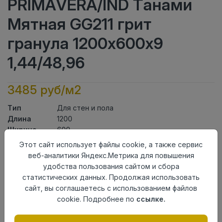
PRIMAVERA/IND Танами
Мятная GG211 грит
гранула 1200х600х9
1,44/48,96
3485 руб/м2
Тип
Для стен и пола
Длина
1200
Ширина
600
Актуальность
Актуален
Этот сайт использует файлы cookie, а также сервис
Товарная
веб-аналитики Яндекс.Метрика для повышения
Керамогранит
группа
удобства пользования сайтом и сбора
Толщина
9
статистических данных. Продолжая использовать
Поверхность
грит гранула
сайт, вы соглашаетесь с использованием файлов
Страна
cookie. Подробнее по
ссылке.
Индия
происхождения
Номер