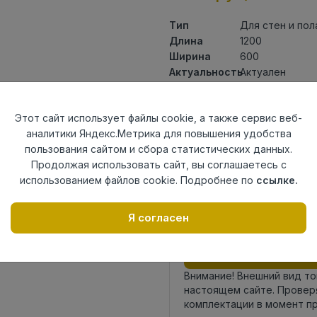
Тип
Для стен и пол
Длина
1200
Ширина
600
Актуальность
Актуален
Товарная
Керамогранит
группа
Этот сайт использует файлы cookie, а также сервис веб-
Толщина
9
аналитики Яндекс.Метрика для повышения удобства
Поверхность
супер полиров
пользования сайтом и сбора статистических данных.
Страна
Индия
Продолжая использовать сайт, вы соглашаетесь с
происхождения
использованием файлов cookie. Подробнее по
ссылке.
Номер
К22
комплекта
Я согласен
Осталось
18 шт
Внимание! Внешний вид т
настоящем сайте. Провер
комплектации в момент п