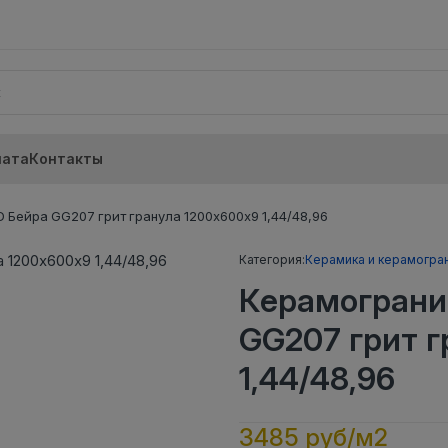
лата
Контакты
 Бейра GG207 грит гранула 1200х600х9 1,44/48,96
Категория:
Керамика и керамогра
Керамограни
GG207 грит г
1,44/48,96
3485 руб/м2