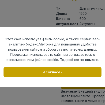
Тип
Для стен и пол
Длина
1200
Ширина
600
Актуальность
Актуален
Товарная
Керамогранит
группа
Этот сайт использует файлы cookie, а также сервис веб-
Толщина
9
аналитики Яндекс.Метрика для повышения удобства
Поверхность
грит гранула
пользования сайтом и сбора статистических данных.
Страна
Индия
Продолжая использовать сайт, вы соглашаетесь с
происхождения
использованием файлов cookie. Подробнее по
ссылке.
Номер
К18
комплекта
Я согласен
Осталось
387 шт
Внимание! Внешний вид т
настоящем сайте. Провер
комплектации в момент п