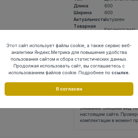
Длина
600
Ширина
600
Актуальность
Актуален
Товарная
Керамогранит
группа
Толщина
9
Этот сайт использует файлы cookie, а также сервис веб-
Поверхность
матовая
аналитики Яндекс.Метрика для повышения удобства
Страна
Россия
пользования сайтом и сбора статистических данных.
происхождения
Продолжая использовать сайт, вы соглашаетесь с
Номер
К35
использованием файлов cookie. Подробнее по
ссылке.
комплекта
Осталось
3 шт
Я согласен
Внимание! Внешний вид т
настоящем сайте. Провер
комплектации в момент п