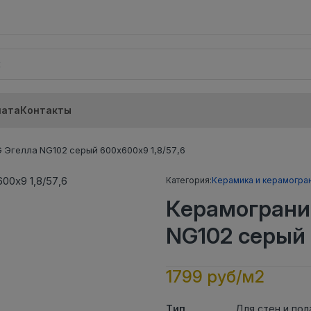
лата
Контакты
Эгелла NG102 серый 600х600х9 1,8/57,6
Категория:
Керамика и керамогра
Керамограни
NG102 серый 
1799 руб/м2
Тип
Для стен и пол