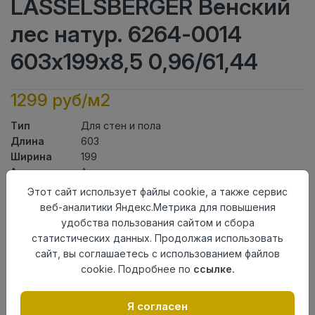
LASSELSBERGER Венский
лес натур. 6264-0014
603х199х8,5 0,96/61,44
1299 руб/м2
Тип
Для стен и пола
Длина
603
Ширина
199
Актуальность
Актуален
Товарная
Этот сайт использует файлы cookie, а также сервис
Керамогранит
группа
веб-аналитики Яндекс.Метрика для повышения
Толщина
8,5
удобства пользования сайтом и сбора
Поверхность
матовая
статистических данных. Продолжая использовать
Страна
сайт, вы соглашаетесь с использованием файлов
Россия
происхождения
cookie. Подробнее по
ссылке.
Номер
Лесенка 20*60
комплекта
Я согласен