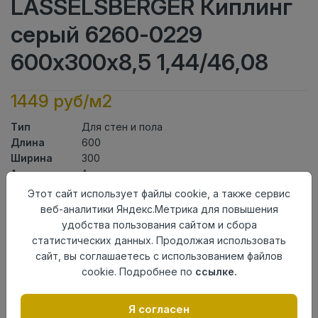
LASSELSBERGER Киплинг
серый 6260-0229
600х300х8,5 1,44/46,08
1449 руб/м2
Тип
Для стен и пола
Длина
600
Ширина
300
Актуальность
Актуален
Товарная
Этот сайт использует файлы cookie, а также сервис
Керамогранит
группа
веб-аналитики Яндекс.Метрика для повышения
Толщина
8,5
удобства пользования сайтом и сбора
Поверхность
матовая
статистических данных. Продолжая использовать
Страна
сайт, вы соглашаетесь с использованием файлов
Россия
происхождения
cookie. Подробнее по
ссылке.
Номер
Лесенка 30*60 №1
комплекта
Я согласен