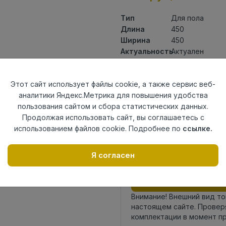
Тип
Для пола
Длина
450
Ширина
450
Актуальность
Актуален
Товарная
Керамическая 
группа
Этот сайт использует файлы cookie, а также сервис веб-
Толщина
8,5
аналитики Яндекс.Метрика для повышения удобства
Поверхность
матовая
пользования сайтом и сбора статистических данных.
Страна
Киргизия
Продолжая использовать сайт, вы соглашаетесь с
происхождения
использованием файлов cookie. Подробнее по
ссылке.
Номер
Книга с коллек
комплекта
Я согласен
Осталось
718 упак
Внимание! Внешний вид т
настоящем сайте. Провер
комплектации в момент п