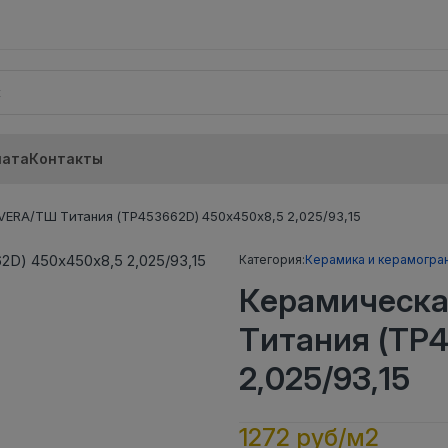
лата
Контакты
ERA/ТШ Титания (ТР453662D) 450х450х8,5 2,025/93,15
Категория:
Керамика и керамогра
Керамическа
Титания (ТР
2,025/93,15
1272 руб/м2