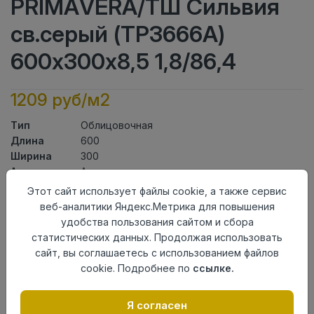
PRIMAVERA/ТШ Сильвия
св.серый (ТР3666А)
600х300х8,5 1,8/86,4
1209 руб/м2
Тип
Облицовочная
Длина
600
Ширина
300
Актуальность
Актуален
Товарная
Этот сайт использует файлы cookie, а также сервис
Керамическая Плитка
группа
веб-аналитики Яндекс.Метрика для повышения
Толщина
8,5
удобства пользования сайтом и сбора
Поверхность
глянцевая
статистических данных. Продолжая использовать
Страна
сайт, вы соглашаетесь с использованием файлов
Киргизия
происхождения
cookie. Подробнее по
ссылке.
Номер
Книга с коллекциями
комплекта
Я согласен