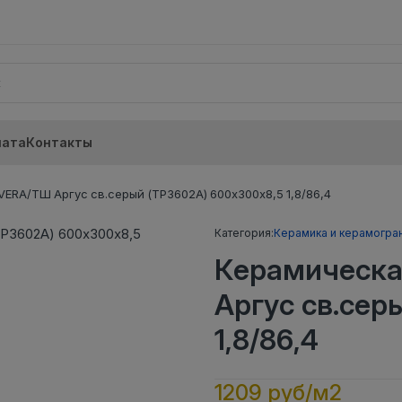
лата
Контакты
ERA/ТШ Аргус св.серый (ТР3602А) 600х300х8,5 1,8/86,4
Категория:
Керамика и керамогра
Керамическа
Аргус св.сер
1,8/86,4
1209 руб/м2