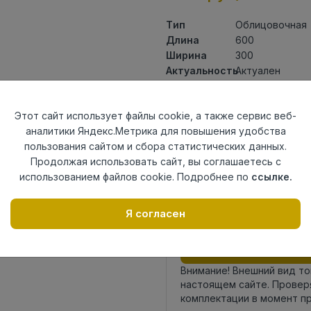
Тип
Облицовочная
Длина
600
Ширина
300
Актуальность
Актуален
Товарная
Керамическая 
группа
Этот сайт использует файлы cookie, а также сервис веб-
Толщина
8,5
аналитики Яндекс.Метрика для повышения удобства
Поверхность
глянцевая
пользования сайтом и сбора статистических данных.
Страна
Киргизия
Продолжая использовать сайт, вы соглашаетесь с
происхождения
использованием файлов cookie. Подробнее по
ссылке.
Номер
Книга с коллек
комплекта
Я согласен
Осталось
459 упак
Внимание! Внешний вид т
настоящем сайте. Провер
комплектации в момент п