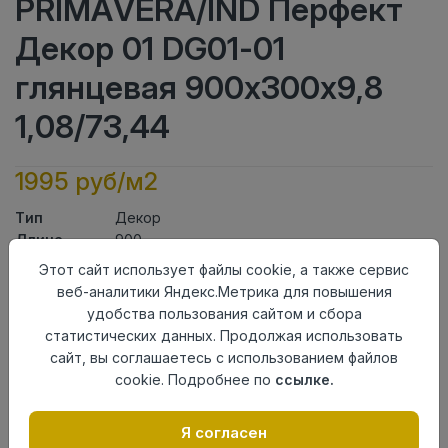
PRIMAVERA/IND Перфект
Декор 01 DG01-01
глянцевая 900х300х9,8
1,08/73,44
1995 руб/м2
Тип
Декор
Длина
900
Ширина
300
Этот сайт использует файлы cookie, а также сервис
Актуальность
Выведен из ассортимента
веб-аналитики Яндекс.Метрика для повышения
Товарная
удобства пользования сайтом и сбора
Керамическая Плитка
группа
статистических данных. Продолжая использовать
Толщина
9,8
сайт, вы соглашаетесь с использованием файлов
Поверхность
глянцевая
cookie. Подробнее по
ссылке.
Страна
Индия
происхождения
Я согласен