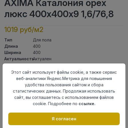
AXIMA Каталония орех
люкс 400х400х9 1,6/76,8
1019 руб/м2
Тип
Для пола
Длина
400
Ширина
400
Актуальность
Актуален
Товарная
Керамическая Плитка
группа
Этот сайт использует файлы cookie, а также сервис
Толщина
9
веб-аналитики Яндекс.Метрика для повышения
Поверхность
матовая
удобства пользования сайтом и сбора
Страна
статистических данных. Продолжая использовать
Россия
происхождения
сайт, вы соглашаетесь с использованием файлов
Номер
cookie. Подробнее по
ссылке.
Неколлекционные полы
комплекта
Я согласен
Осталось
52 упак